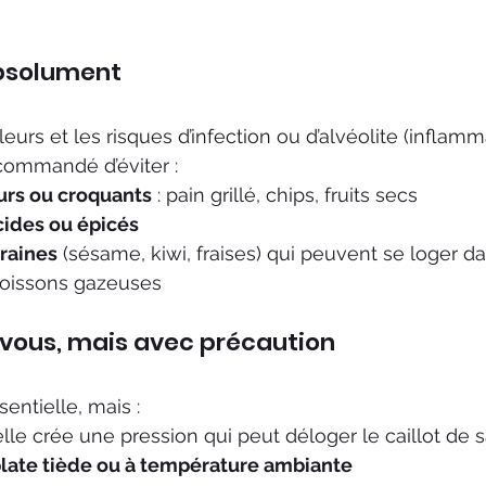
 absolument
leurs et les risques d’infection ou d’alvéolite (inflam
recommandé d’éviter :
urs ou croquants
 : pain grillé, chips, fruits secs
cides ou épicés
graines
 (sésame, kiwi, fraises) qui peuvent se loger da
 boissons gazeuses
-vous, mais avec précaution
sentielle, mais :
 elle crée une pression qui peut déloger le caillot de
plate tiède ou à température ambiante