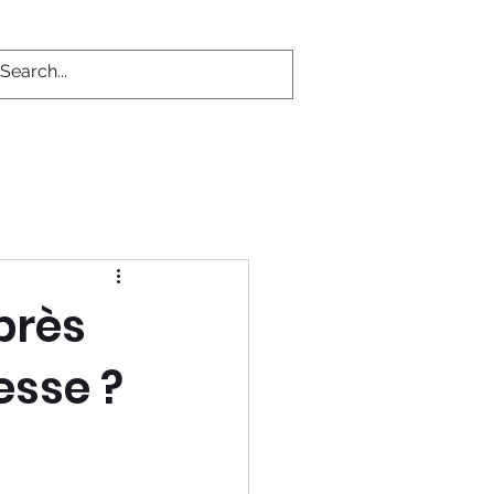
s
Contact
Plus...
près
esse ?