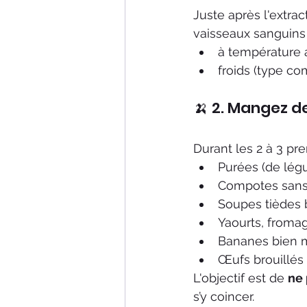
Juste après l'extrac
vaisseaux sanguins 
à température
froids (type co
🍌 2. Mangez d
Durant les 2 à 3 pr
Purées (de lé
Compotes san
Soupes tièdes 
Yaourts, fromag
Bananes bien m
Œufs brouillés
L'objectif est de 
ne 
s’y coincer.