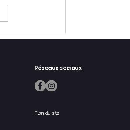
ez comme un pro ! Le
abulaire dentaire
liqué simplement
Réseaux sociaux
Plan du site