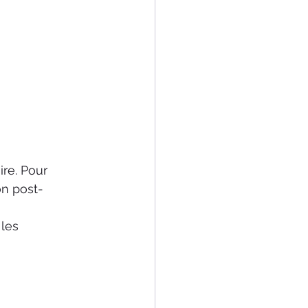
re. Pour 
on post-
les 