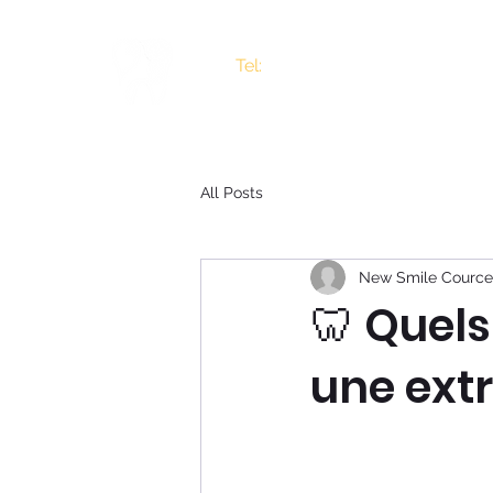
Tel:
01 42 67 21 42
01 47 66 04 40
All Posts
New Smile Cource
🦷 Quels
une extr