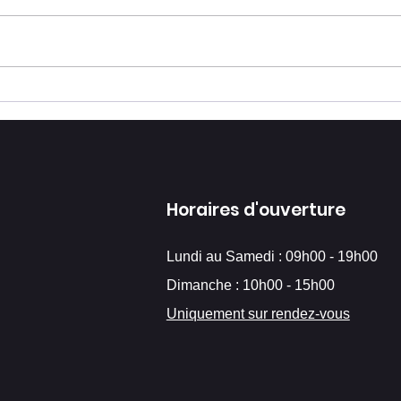
À quelle fréquence
Parl
consulter un dentiste à
voc
Paris 17 ?
exp
Horaires d'ouverture
Lundi au Samedi :
09h00 - 19h00
Dimanche : 10h00 - 15h00
Uniquement sur rendez-vous