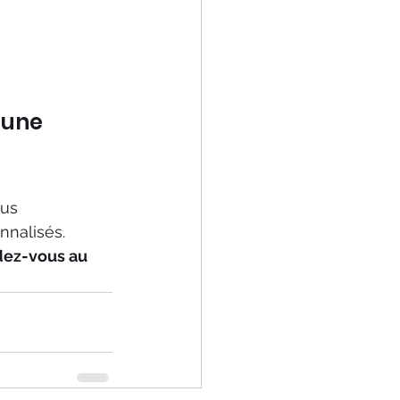
 une 
ous 
nnalisés.
dez-vous au 