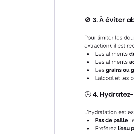
🚫 3. À éviter
Pour limiter les dou
extraction), il est 
Les aliments 
d
Les aliments 
a
Les 
grains ou 
L’alcool et les
🕒 4. Hydratez
L'hydratation est es
Pas de paille
 :
Préférez 
l’eau 